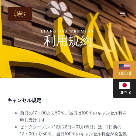
内
MAI
容
MEN
を
ス
キ
LIANG SPA PREMIUM
利用規約
ッ
プ
USD $
JPY ¥
キャンセル規定
前日の17：00より50％、当日は100％のキャンセル料を
申し受けます。
ピークシーズン（12月22日～01月05日）は、2日前の
17：00より50％、当日100％のキャンセル料金が発生致